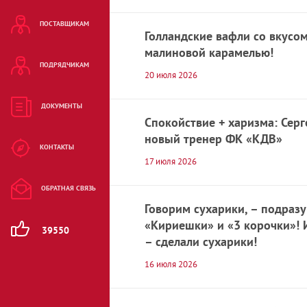
ПОСТАВЩИКАМ
Жевательная
Голландские вафли со вкусом 
резинка и
малиновой карамелью!
освежающие
ПОДРЯДЧИКАМ
конфеты
20 июля 2026
Зефир и
ДОКУМЕНТЫ
маршмеллоу
Спокойствие + харизма: Серг
новый тренер ФК «КДВ»
КОНТАКТЫ
Ирис и щербет
17 июля 2026
Карамель
ОБРАТНАЯ СВЯЗЬ
Говорим сухарики, – подраз
Козинаки и халва
«Кириешки» и «3 корочки»! 
39550
– сделали сухарики!
Консервация
16 июля 2026
Конфеты