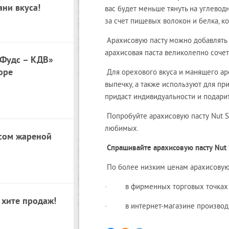
ани вкуса!
вас будет меньше тянуть на углево
за счет пищевых волокон и белка, ко
Арахисовую пасту можно добавлять в
арахисовая паста великолепно сочет
 Фудс – КДВ»
оре
Для орехового вкуса и манящего ар
выпечку, а также используют для пр
придаст индивидуальности и подари
Попробуйте арахисовую пасту
Nut S
любимых.
усом жареной
Спрашивайте
арахисовую пасту
Nut 
По более низким ценам арахисовую
· в фирменных торговых точках K
 хите продаж!
· в интернет-магазине производ