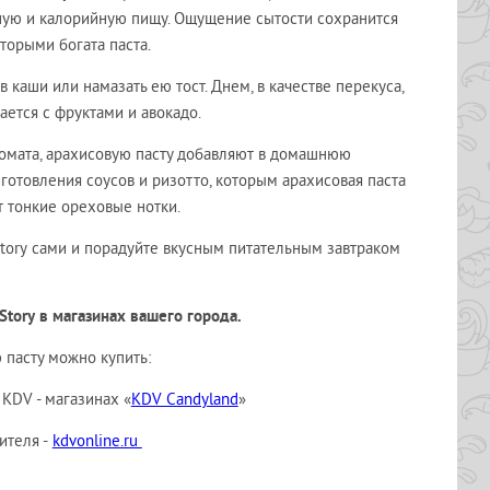
дную и калорийную пищу. Ощущение сытости сохранится
торыми богата паста.
 каши или намазать ею тост. Днем, в качестве перекуса,
ается с фруктами и авокадо.
омата, арахисовую пасту добавляют в домашнюю
иготовления соусов и ризотто, которым арахисовая паста
т тонкие ореховые нотки.
tory
сами и порадуйте вкусным питательным завтраком
Story
в магазинах вашего города.
 пасту можно купить:
DV - магазинах «
KDV Candyland
»
ителя -
kdvonline.ru