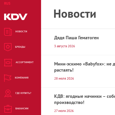
RUS
ENG
KAZ
Новости
Все для уборки и
дома
НОВОСТИ
Дядя Паша Гематоген
Средства гигиены
3 августа 2026
БРЕНДЫ
Батончики
АССОРТИМЕНТ
Мини-эскимо «Babyfox»: не д
Бисквиты, кексы
растаять!
Вафли
КОМПАНИЯ
28 июля 2026
Гематоген
ГДЕ КУПИТЬ?
КДВ: ягодные начинки – соб
Детское питание
производство!
ВАКАНСИИ
27 июля 2026
Драже