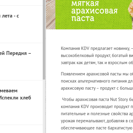
лета - с
Компания
KDV
предлагает новинку, 
ей Передня –
высокобелковый продукт, богатый ви
завтрак как детям, так и взрослым о
Появлением арахисовой пасты мы об
поисках альтернативного питания дл
арахисовую пасту – продукт с боль
умеваем
Испекли хлеб
Чтобы арахисовая паста
Nut Story
бы
компания
KDV
производит продукт 
питательные и полезные свойства 
урожая перемалывают, добавляя в со
обеспечивающее пасте бархатистую 