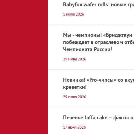
Оливки и
Babyfox wafer rolls: новые гр
маслины
1 июля 2026
Орехи
Мы - чемпионы! «Бриджтаун
Печенье
побеждает в отраслевом отб
Чемпионата России!
Подгузники
29 июня 2026
Попкорн
Пряники
Новинка! «Pro-чипсы» со вк
креветки!
Семечки
29 июня 2026
Соки
Печенье Jaffa cake – факты о
Сухарики и
гренки
17 июня 2026