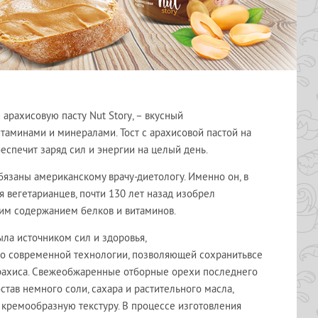
– арахисовую пасту
Nut Story
, – вкусный
таминами и минералами. Тост с арахисовой пастой на
беспечит заряд сил и энергии на целый день.
язаны американскому врачу-диетологу. Именно он, в
я вегетарианцев, почти 130 лет назад изобрел
шим содержанием белков и витаминов.
ла источником сил и здоровья,
по
современной технологии, позволяющей сохранить
все
арахиса. Свежеобжаренные отборные орехи последнего
став немного соли, сахара и растительного масла,
кремообразную текстуру. В процессе изготовления