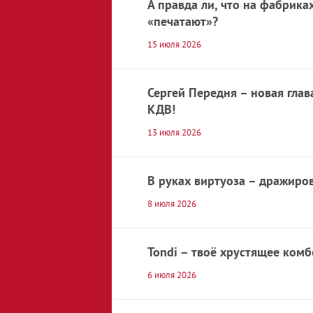
Кофе
А правда ли, что на фабриках
«печатают»?
Крекер
15 июля 2026
Круассаны
Сергей Передня – новая глав
Макаронные
КДВ!
изделия
13 июля 2026
Масло
Мармелад и
В руках виртуоза – дражир
пастила
8 июля 2026
Морепродукты
Tondi – твоё хрустящее комб
Мясо
6 июля 2026
Мука