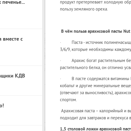
 печенье...
продукт претерпевает холодную обра
пользу земляного ореха.
В чём польза арахисовой пасты
Nut
а вместе с
· Паста - источник полиненасыщенн
3/6/9, которые необходимы каждому
· Арахис богат растительным белк
растительного белка, он отлично ус
овщики КДВ
· В пасте содержатся витамины В, РР
кобальт и другие минеральные веще
(отвечают за выносливость), арахис
спортом.
о!
Арахисовая паста – калорийный и в
подходит для завтраков и перекуса 
1,5 столовой ложки арахисовой пас