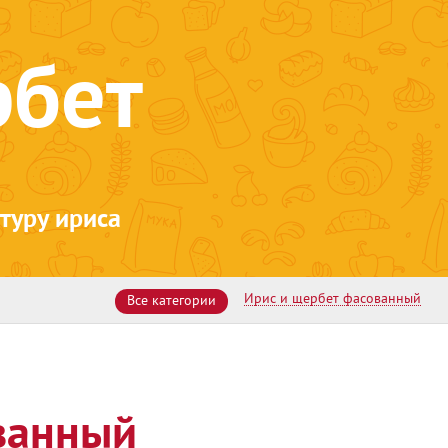
рбет
туру ириса
Ирис и щербет фасованный
Все категории
ванный