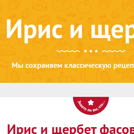
Ирис и ще
Мы сохраняем классическую рецеп
Ирис и щербет фасо