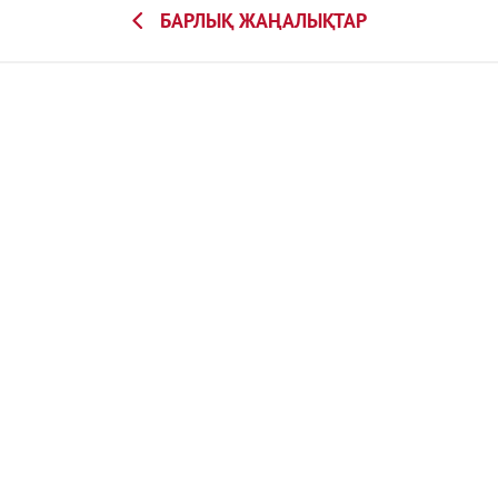
БАРЛЫҚ ЖАҢАЛЫҚТАР
Политика конфиденциальности
Сайттың толық нұсқасы
© КДВ Групп, 2026
USERSTORY
Сайтты әзірлеуші —