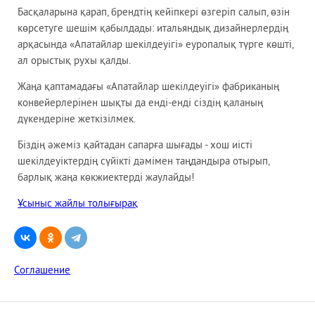
Басқаларына қарап, брендтің кейіпкері өзгеріп салып, өзін
көрсетуге шешім қабылдады: итальяндық дизайнерлердің
?
арқасында «Апатайлар шекілдеуігі» еуропалық түрге көшті,
ал орыстық рухы қалды.
Жаңа қаптамадағы «Апатайлар шекілдеуігі» фабриканың
конвейерлерінен шықты да енді-енді сіздің қаланың
дүкендеріне жеткізілмек.
Біздің әжеміз қайтадан сапарға шығады - хош иісті
шекілдеуіктердің сүйікті дәмімен таңдандыра отырып,
барлық жаңа көкжиектерді жаулайды!
Ұсыныс жайлы толығырақ
Соглашение