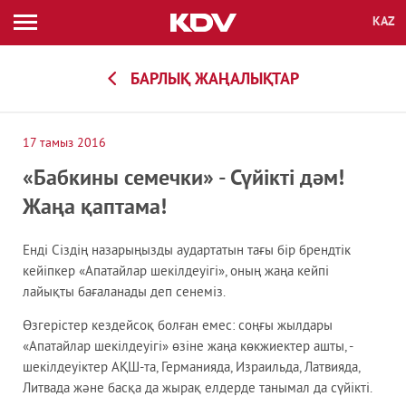
KAZ
ENG
RUS
ЖАҢАЛЫҚТАР
БАРЛЫҚ ЖАҢАЛЫҚТАР
БРЕНДТЕР
АССОРТИМЕНТ
17 тамыз 2016
«Бабкины семечки» - Сүйікті дәм!
КОМПАНИЯ
Жаңа қаптама!
Енді Сіздің назарыңызды аудартатын тағы бір брендтік
ҚҰЖАТТАР
кейіпкер «Апатайлар шекілдеуігі», оның жаңа кейпі
лайықты бағаланады деп сенеміз.
КОНТАКТІЛЕР
Өзгерістер кездейсоқ болған емес: соңғы жылдары
«Апатайлар шекілдеуігі» өзіне жаңа көкжиектер ашты, -
шекілдеуіктер АҚШ-та, Германияда, Израильда, Латвияда,
Каталог бойынша іздеу
Литвада және басқа да жырақ елдерде танымал да сүйікті.