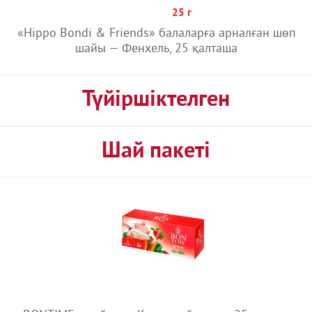
25 г
?
«Hippo Bondi & Friends» балаларға арналған шөп
шайы — Фенхель, 25 қалташа
Түйіршіктелген
Шай пакеті