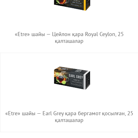
«Etre» шайы — Цейлон қара Royal Ceylon, 25
қалташалар
«Etre» шайы — Earl Grey қара бергамот қосылған, 25
қалташалар