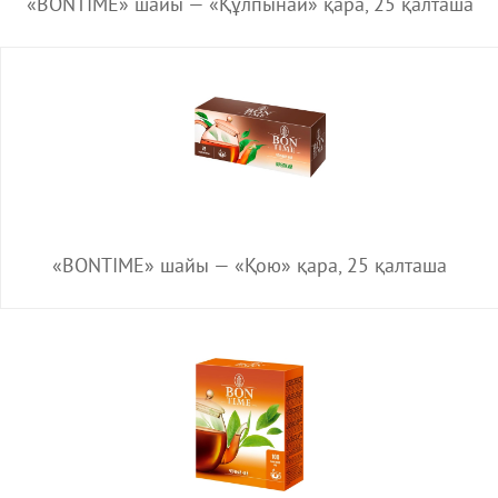
«BONTIME» шайы — «Құлпынай» қара, 25 қалташа
«BONTIME» шайы — «Қою» қара, 25 қалташа