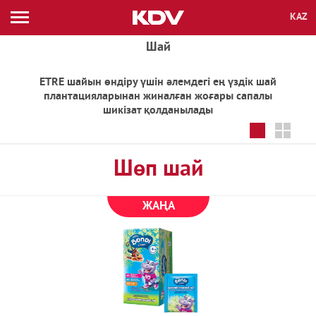
KAZ
ENG
RUS
ЖАҢАЛЫҚТАР
Шай
БРЕНДТЕР
ETRE шайын өндіру үшін әлемдегі ең үздік шай
плантацияларынан жиналған жоғары сапалы
шикізат қолданылады
АССОРТИМЕНТ
КОМПАНИЯ
Шөп шай
ҚҰЖАТТАР
ЖАҢА
КОНТАКТІЛЕР
Каталог бойынша іздеу