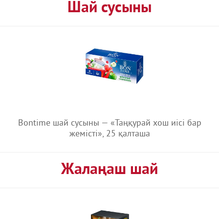
Шай сусыны
Bontime шай сусыны — «Таңқурай хош иісі бар
жемісті», 25 қалташа
Жалаңаш шай