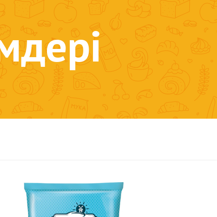
мдері