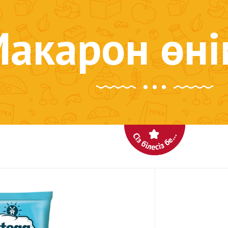
акарон өні