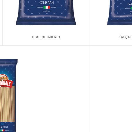
шиыршықтар
бақал