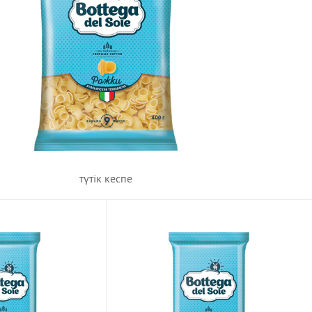
түтік кеспе