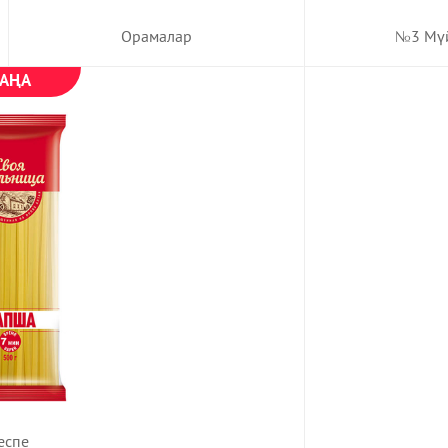
Орамалар
№3 Мүй
АҢА
еспе