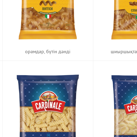
шиыршықтар
орамдар, бүтін дәнді