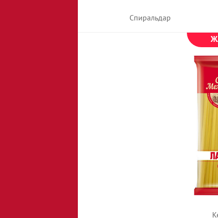
Спиральдар
Ж
К