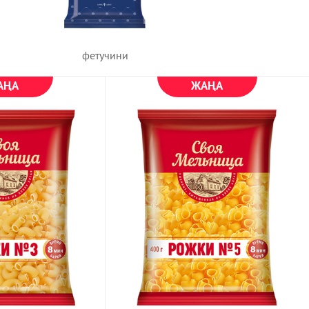
фетучини
АҢА
ЖАҢА