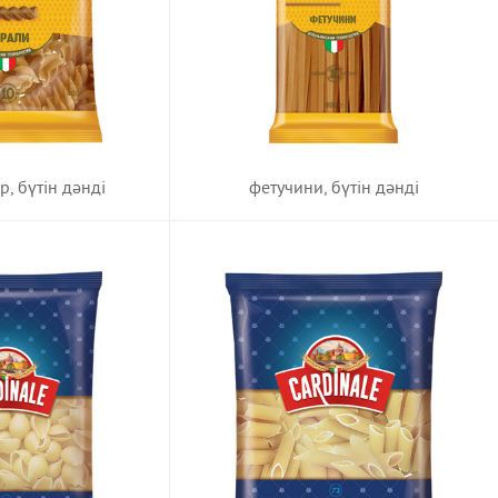
фетучини, бүтін дәнді
, бүтін дәнді