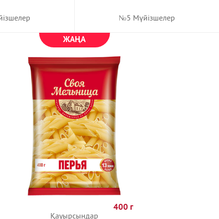
№5 Мүйізшелер
ізшелер
ЖАҢА
400 г
Қауырсындар