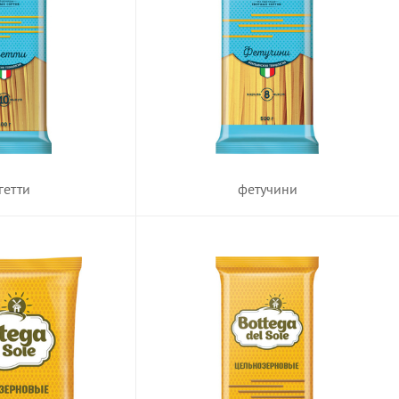
фетучини
гетти