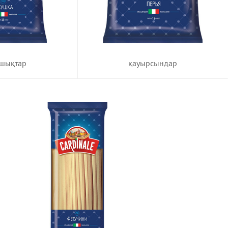
қауырсындар
шықтар