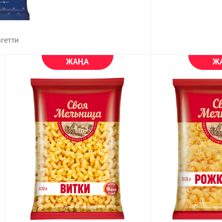
агетти
ЖАҢА
Ж