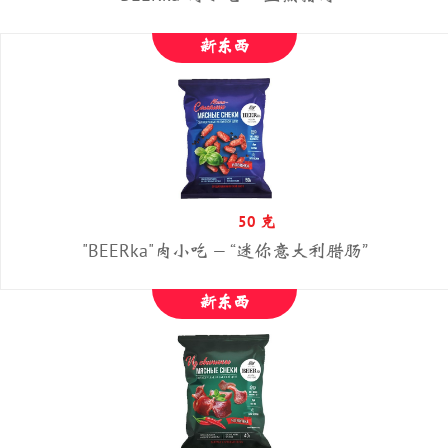
?
新东西
50 克
"BEERka"肉小吃 — “迷你意大利腊肠”
新东西