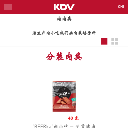
CHI
ENG
KAZ
RUS
所有新闻
肉肉类
品牌
为生产肉小吃我们亲自栽培原料
品种
分装肉类
公司
DOCS
联系信息
40 克
在目录的寻找
"BEERka"肉小吃 — 生熏猪肉