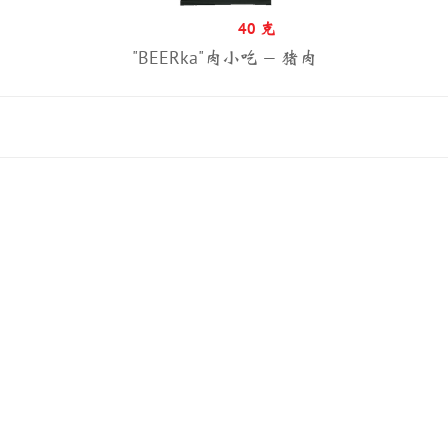
40 克
"BEERka"肉小吃 — 猪肉
Политика конфиденциальности