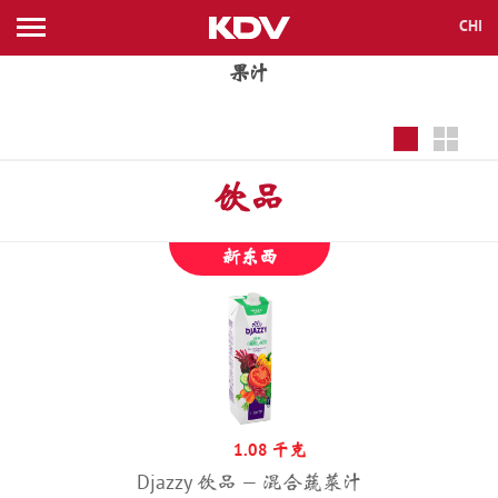
CHI
ENG
KAZ
RUS
所有新闻
果汁
品牌
品种
饮品
公司
新东西
DOCS
联系信息
1.08 千克
在目录的寻找
Djazzy 饮品 — 混合蔬菜汁