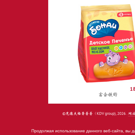
茶
薯片
巧克力
巧克力醬和花生酱
下酒零食
1
富含铁的
©克德夫格鲁普普（KDV group), 2026 .
网
Продолжая использование данного веб-сайта, вы д